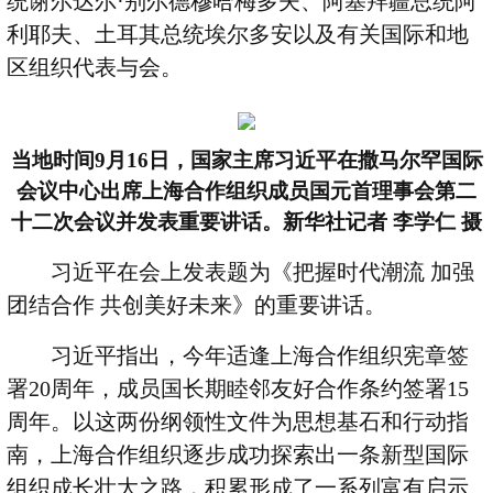
统谢尔达尔·别尔德穆哈梅多夫、阿塞拜疆总统阿
利耶夫、土耳其总统埃尔多安以及有关国际和地
区组织代表与会。
当地时间
9
月
16
日，国家主席习近平在撒马尔罕国际
会议中心出席上海合作组织成员国元首理事会第二
十二次会议并发表重要讲话。新华社记者 李学仁 摄
习近平在会上发表题为《把握时代潮流 加强
团结合作 共创美好未来》的重要讲话。
习近平指出，今年适逢上海合作组织宪章签
署
20
周年，成员国长期睦邻友好合作条约签署
15
周年。以这两份纲领性文件为思想基石和行动指
南，上海合作组织逐步成功探索出一条新型国际
组织成长壮大之路，积累形成了一系列富有启示