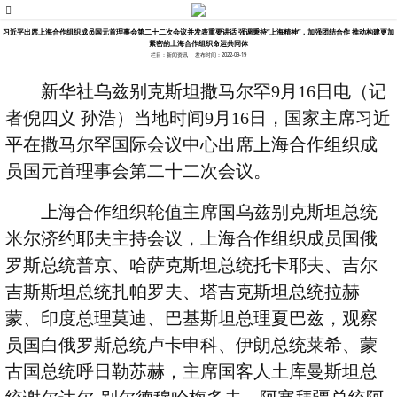
习近平出席上海合作组织成员国元首理事会第二十二次会议并发表重要讲话 强调秉持“上海精神”，加强团结合作 推动构建更加
紧密的上海合作组织命运共同体
栏目：新闻资讯
发布时间：2022-09-19
新华社乌兹别克斯坦撒马尔罕
9
月
16
日电（记
者倪四义 孙浩）当地时间
9
月
16
日，国家主席习近
平在撒马尔罕国际会议中心出席上海合作组织成
员国元首理事会第二十二次会议。
上海合作组织轮值主席国乌兹别克斯坦总统
米尔济约耶夫主持会议，上海合作组织成员国俄
罗斯总统普京、哈萨克斯坦总统托卡耶夫、吉尔
吉斯斯坦总统扎帕罗夫、塔吉克斯坦总统拉赫
蒙、印度总理莫迪、巴基斯坦总理夏巴兹，观察
员国白俄罗斯总统卢卡申科、伊朗总统莱希、蒙
古国总统呼日勒苏赫，主席国客人土库曼斯坦总