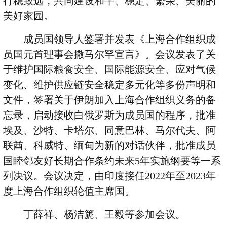
行稳致远，共同建设和平、稳定、繁荣、美丽的
美好家园。
成员国领导人签署并发表《上海合作组织成
员国元首理事会撒马尔罕宣言》。会议发表了关
于维护国际粮食安全、国际能源安全、应对气候
变化、维护供应链安全稳定多元化等多份声明和
文件，签署关于伊朗加入上海合作组织义务的备
忘录，启动接收白俄罗斯为成员国的程序，批准
埃及、沙特、卡塔尔、同意巴林、马尔代夫、阿
联酋、科威特、缅甸为新的对话伙伴，批准成员
国睦邻友好长期合作条约未来
5
年实施纲要等一系
列决议。会议决定，由印度接任
2022
年至
2023
年
度上海合作组织轮值主席国。
丁薛祥、杨洁篪、王毅等参加会议。